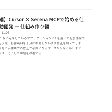
】Cursor × Serena MCPで始める仕
動開発 ― 仕組み作り編
.11.05
に 既に完成しているアプリケーションにAIを用いて追加開発や
行う際、影響範囲を十分に考慮しないまま修正を加えてしま
終的に手作業での修正が必要になるケースが少なくありませ
回は、そうした課題を改善する...