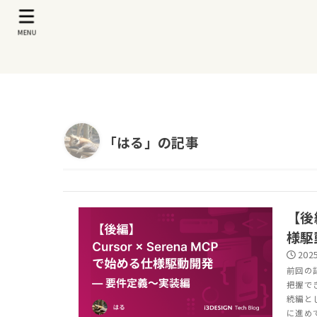
MENU
「はる」の記事
【後編
様駆
2025
前回の
把握で
続編と
に進め