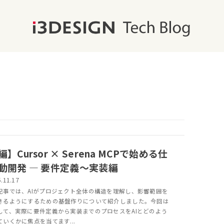
】Cursor × Serena MCPで始める仕
動開発 ― 要件定義～実装編
.11.17
記事では、AIがプロジェクト全体の構造を理解し、影響範囲を
きるようにするための基盤作りについて紹介しました。今回は
して、実際に要件定義から実装までのプロセスをAIとどのよう
ていくかに焦点を当てます...