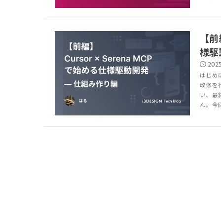
【前編
様駆
2025
はじめ
改修を
い、最
ん。今