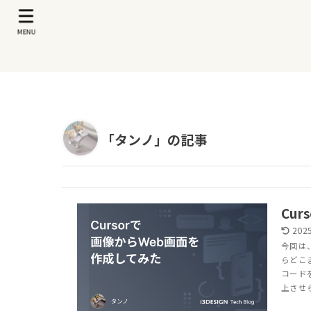
MENU
「タンノ」の記事
Cu
2025
今回は
らどこ
コード
上させら