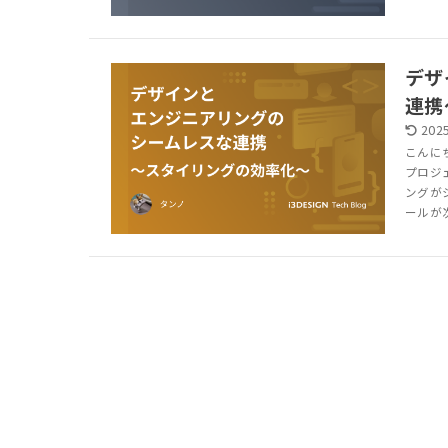
デザ
連携
2025
こんに
プロジ
ングが
ールが