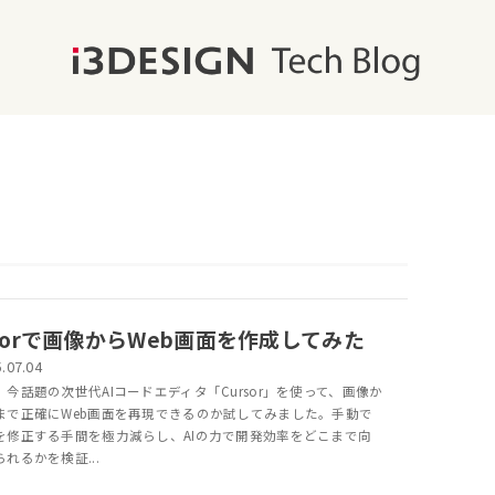
rsorで画像からWeb画面を作成してみた
.07.04
、今話題の次世代AIコードエディタ「Cursor」を使って、画像か
まで正確にWeb画面を再現できるのか試してみました。手動で
を修正する手間を極力減らし、AIの力で開発効率をどこまで向
れるかを検証...