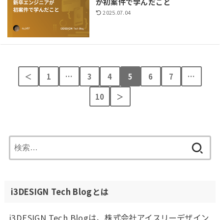
が初案件で学んだこと
2025.07.04
＜
1
…
3
4
5
6
7
…
10
＞
検
索:
i3DESIGN Tech Blogとは
i3DESIGN Tech Blogは、株式会社アイスリーデザイン