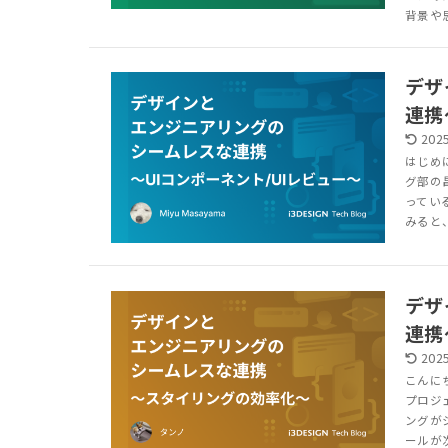
背景や思
デザ
連携
2025
はじめ
グ部の
ってい
みると、
デザ
連携
2025
こんに
プロジ
ングが
ールが