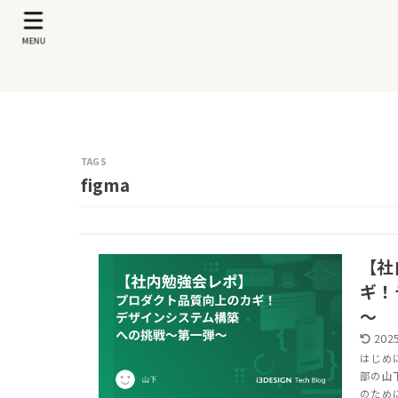
MENU
figma
【社
ギ！
～
2025
はじめ
部の山
のため