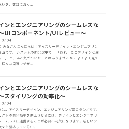
いを、数回に渡っ...
インとエンジニアリングのシームレスな
〜UIコンポーネント/UIレビュー〜
.07.04
に みなさんこんにちは！アイスリーデザイン・エンジニアリン
昌山です。 システムの開発途中で、 「あれ、ここデザインと違
る…」 と、ふと気がついたことはありませんか？ よくよく見て
様々な箇所でデザ...
インとエンジニアリングのシームレスな
〜スタイリングの効率化〜
.07.04
ちは。アイスリーデザイン、エンジニアリング部のタンノです。
ェクトの開発効率を向上させるには、デザインとエンジニアリ
シームレスに連携することが必要不可欠になります。新しいツ
次々と登場している中、こ...