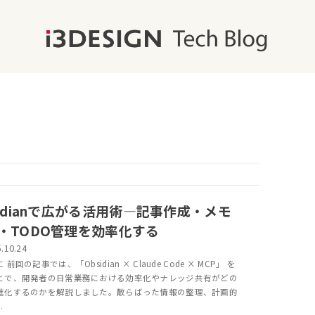
sidianで広がる活用術―記事作成・メモ
・TODO管理を効率化する
.10.24
前回の記事では、「Obsidian × Claude Code × MCP」 を
とで、開発者の日常業務における効率化やナレッジ共有がどの
進化するのかを解説しました。散らばった情報の整理、計画的
.