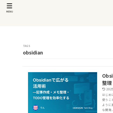
MENU
obsidian
Ob
整理
2025
はじめに 
使うこ
ように
な開発..