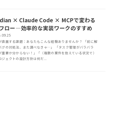
idian × Claude Code × MCPで変わる
フロー―効率的な実装ワークのすすめ
.09.25
が直面する課題：あなたもこんな経験ありませんか？ 「前に解
バグの対処法、また調べなきゃ…」 「タスク管理がバラバラ
が重要か分からない！」「（複数の案件を抱えている状況で）
ロジェクトの設計方針は何だ...