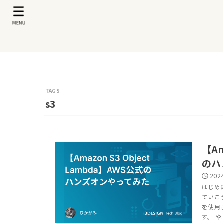
MENU
s3
【Am
のハ
2024
はじめ
ていこう
を使用
す。 や..