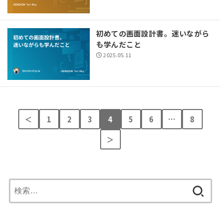
初めての画面設計書。迷いながら
も学んだこと
2025.05.11
＜
1
2
3
4
5
6
…
8
＞
検
索: