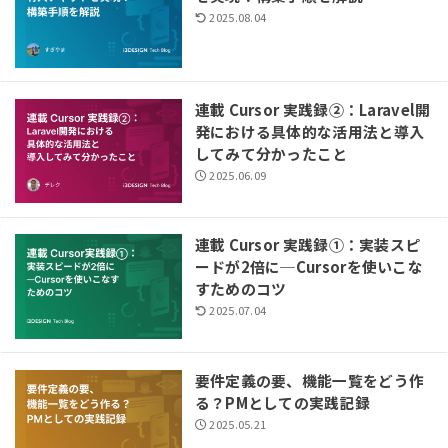
2025.08.04
連載 Cursor 実践録②：Laravel開
発における具体的な活用法と導入
してみて分かったこと
2025.06.09
連載 Cursor 実践録①：実装スピ
ードが2倍に─Cursorを使いこな
すためのコツ
2025.07.04
要件定義の要、機能一覧をどう作
る？PMとしての実践記録
2025.05.21