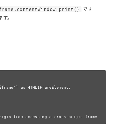
です。
frame.contentWindow.print()
ます。
iframe') as HTMLIFrameElement;

rigin from accessing a cross-origin frame