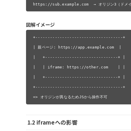
https://sub.example.com  → オリジン3（
図解イメージ
+------------------------------------+

| 親ページ: https://app.example.com  |

|   +------------------------------+ |

|   | iframe: https://other.com    | |

|   +------------------------------+ |

+------------------------------------+

=> オリジンが異なるためJSから操作不可
1.2 iframeへの影響