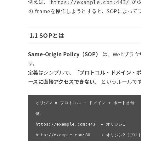
例えば、
か
https://example.com:443/
のiframeを操作しようとすると、SOPによっ
1.1 SOPとは
Same-Origin Policy（SOP）
は、Webブラ
す。
定義はシンプルで、
「プロトコル・ドメイン・ポ
ースに直接アクセスできない」
というルールで
オリジン = プロトコル + ドメイン + ポート番号

例:

https://example.com:443  → オリジン1

http://example.com:80    → オリジン2（プ