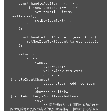
    const handleAddItem = () => {

        if (newItemText !== '') {

            setItems([...items, 
newItemText]);

            setNewItemText(''); 

        }

    };

    const handleInputChange = (event) => {

        setNewItemText(event.target.value);

    };

    return (

        <div>

            <input

                type="text"

                value={newItemText}

                onChange=
{handleInputChange}

                placeholder="Add new item"

            />

            <button onClick=
{handleAddItem}>Add Item</button>

            <ul>

                // 開発者はリスト項目が追加された
際や削除された際の具体的なDOM操作を一切気にする必要が