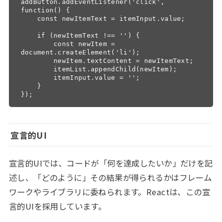
addButton.addEventListener('click', 
function() {

    const newItemText = itemInput.value;

    if (newItemText !== '') {

        const newItem = 
document.createElement('li');

        newItem.textContent = newItemText;

        itemList.appendChild(newItem);

        itemInput.value = '';

    }

});
宣言的UI
宣言的UIでは、コードが「何を達成したいか」だけを記
述し、「どのように」その結果が得られるかはフレーム
ワークやライブラリに委ねられます。Reactは、この宣
言的UIを採用しています。