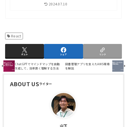
2024.07.10
React
ポスト
シェア
リンク
ChatGPTでマインドマップを自動
図書管理アプリを支えたAWS環境
生成して、効率良く理解する方法
を解説
ABOUT US
山下