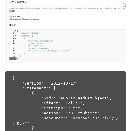
{

    "Version": "2012-10-17",

    "Statement": [

        {

            "Sid": "PublicReadGetObject",

            "Effect": "Allow",

            "Principal": "*",

            "Action": "s3:GetObject",

            "Resource": "arn:aws:s3:::{バケッ
ト名}/*"

        }
