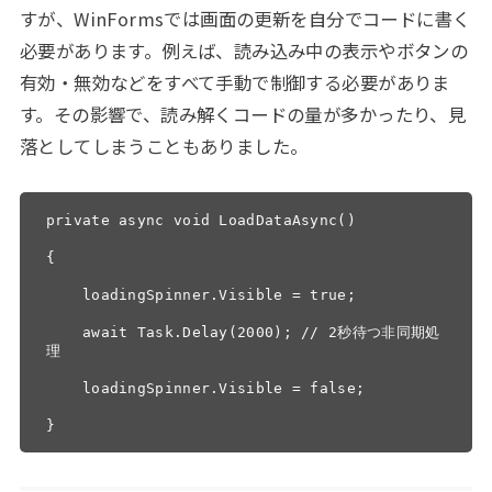
すが、WinFormsでは画面の更新を自分でコードに書く
必要があります。例えば、読み込み中の表示やボタンの
有効・無効などをすべて手動で制御する必要がありま
す。その影響で、読み解くコードの量が多かったり、見
落としてしまうこともありました。
private async void LoadDataAsync()

{

    loadingSpinner.Visible = true;

    await Task.Delay(2000); // 2秒待つ非同期処
理

    loadingSpinner.Visible = false;

}