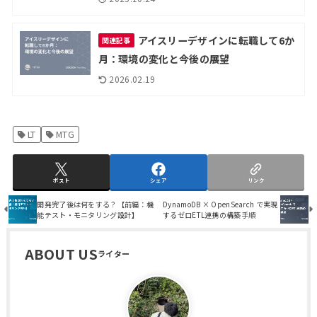
アイスリーデザインに転職して6か
関連記事
月：環境の変化と今後の展望
2026.02.19
LT
MTG
ポスト
シェア
リンク
開発完了後は何をする？【前編：機
DynamoDB × OpenSearch で実現
能テスト・モニタリング設計】
するゼロETL連携の構築手順
ABOUT US